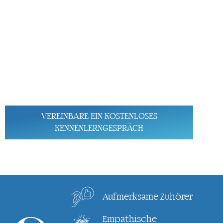
Köln
Steuerberatung
AUF DEINE GESCHICHTE ABGESTIMMT
Neben deinen Zahlen liegst du uns am Herzen. Mit viel
Vertrauen und Wertschätzung arbeiten wir langfristig
mit dir zusammen.
VEREINBARE EIN KOSTENLOSES
KENNENLERNGESPRÄCH
(
kostenlos, aber sicherlich nicht umsonst)
Aufmerksame Zuhörer
Empathische