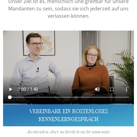
Unser Ziel ist es, menschlich und greifbar für unsere
Mandanten zu sein, sodass sie sich jederzeit auf uns
verlassen können.
VEREINBARE EIN KOSTENLOSES
KENNENLERNGESPRÄCH
(
kostenlos, aber sicherlich nicht umsonst)